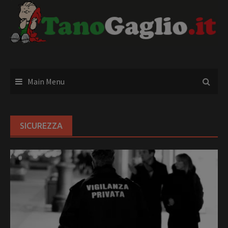
Skip
to
content
Main Menu
SICUREZZA