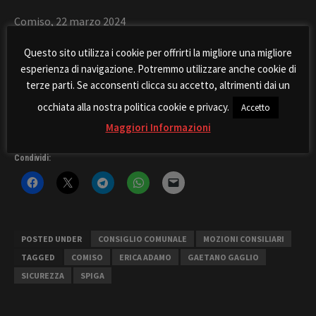
Comiso, 22 marzo 2024
Questo sito utilizza i cookie per offrirti la migliore una migliore
F.to I consiglieri comunali
esperienza di navigazione. Potremmo utilizzare anche cookie di
terze parti. Se acconsenti clicca su accetto, altrimenti dai un
Gaetano Gaglio
occhiata alla nostra politica cookie e privacy.
Accetto
Erica Adamo
Maggiori Informazioni
Condividi:
POSTED UNDER
CONSIGLIO COMUNALE
MOZIONI CONSILIARI
TAGGED
COMISO
ERICA ADAMO
GAETANO GAGLIO
SICUREZZA
SPIGA