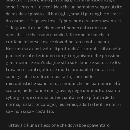
sono fichissimi. Invece l’idea che un bambino venga nutrito
da residui di plastica di bottiglie, smalti per unghie o tracce
di cosmetici è spaventosa. Eppure non ci siamo spaventati.
Telegiornali e quotidiani non l’hanno data con i toni
apocalittici che usano quando falliscono le banche o
crollano le borse. Invece dovrebbe farci molta paura.
Nessuno sa a che livello di profondità e complessità quelle
particelle interferiranno con gli organismi delle prossime
generazioni. Se un’indagine si fa su 6 donne e su tutte e 6 si
trovano riscontri, allora è molto probabile (e infatti ci
sono già altri studi a dimostrarlo) che quelle
microplastiche siano in tutti noi: anche nei bambini in età
scolare, nelle donne non gravide, negli uomini. Non siamo
cyborg, ma, e con una potenzialità molto più alta della
norma, malati oncologici, leucemici, adulti sterili, e non si
sa – non si sa – cos’altro.
Tuttavia c’è una riflessione che dovrebbe spaventarci