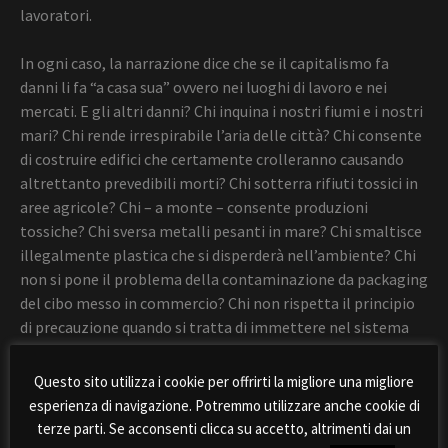
lavoratori.
In ogni caso, la narrazione dice che se il capitalismo fa
danni li fa “a casa sua” ovvero nei luoghi di lavoro e nei
mercati. E gli altri danni? Chi inquina i nostri fiumi e i nostri
mari? Chi rende irrespirabile l’aria delle città? Chi consente
di costruire edifici che certamente crolleranno causando
altrettanto prevedibili morti? Chi sotterra rifiuti tossici in
aree agricole? Chi – a monte – consente produzioni
tossiche? Chi sversa metalli pesanti in mare? Chi smaltisce
illegalmente plastica che si disperderà nell’ambiente? Chi
non si pone il problema della contaminazione da packaging
del cibo messo in commercio? Chi non rispetta il principio
di precauzione quando si tratta di immettere nel sistema
vivente una nuova sostanza?
Questo sito utilizza i cookie per offrirti la migliore una migliore
Di volta in volta si trovano locuzioni tranquillizzanti o
esperienza di navigazione. Potremmo utilizzare anche cookie di
colpevoli singoli, ma il capitalismo non viene indicato come
terze parti. Se acconsenti clicca su accetto, altrimenti dai un
responsabile: invece sono tutte vittorie del Capitalismo