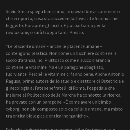
Silvio Greco spiega benissimo, in questo breve commento
che vi riporto, cosa sta succedendo. Investite 5 minuti nel
leggerlo. Poi aprite gli occhi. E poi partiamo per la
rivoluzione, o sarà troppo tardi. Presto.
“Le placente umane – anche le placente umane –
contengono plastica. Non come un bicchiere contiene il
succo d’arancia, no. Piuttosto come il succo d’arancia
contiene le vitamine. Ma è un paragone sbagliato,
fuorviante. Perché le vitamine ci fanno bene. Anche Antonio
Ragusa, primo autore dello studio e direttore di Ostetricia e
ginecologia al Fatebenefratelli di Roma, l’ospedale che
insieme al Politecnico delle Marche ha condotto la ricerca,
ha provato con un paragone: «È come avere un bimbo
cyborg, non più composto solo da cellule umane, ma misto
tra entità biologica e entità inorganiche».
Solo che i cyborg sono personaggi della fantascienza, e