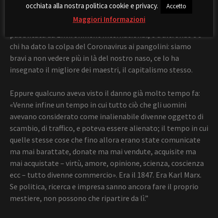
occhiata alla nostra politica cookie e privacy.
Accetto
contro l’Umanità. Sulla responsabilità della plastica nei
Maggiori Informazioni
feti, qualcuno proverà a darla alle donne della ricerca
pubblicata da Environment International, e d’altronde c’è
chi ha dato la colpa del Coronavirus ai pangolini: siamo
bravi a non vedere più in là del nostro naso, ce lo ha
insegnato il migliore dei maestri, il capitalismo stesso.
Eppure qualcuno aveva visto il danno già molto tempo fa:
«Venne infine un tempo in cui tutto ciò che gli uomini
avevano considerato come inalienabile divenne oggetto di
scambio, di traffico, e poteva essere alienato; il tempo in cui
quelle stesse cose che fino allora erano state comunicate
ma mai barattate, donate ma mai vendute, acquisite ma
mai acquistate – virtù, amore, opinione, scienza, coscienza
ecc – tutto divenne commercio». Era il 1847. Era Karl Marx.
Se politica, ricerca e impresa sanno ancora fare il proprio
mestiere, non possono che ripartire da lì.”