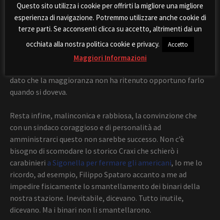
Questo sito utilizza i cookie per offrirti la migliore una migliore
quantomeno provare a trovare una via. Alla sua buona fede
esperienza di navigazione. Potremmo utilizzare anche cookie di
ho creduto e continuo a credere.
terze parti. Se acconsenti clicca su accetto, altrimenti dai un
occhiata alla nostra politica cookie e privacy.
Resta, profondo, il rammarico per la sordità rispetto alla
Accetto
soluzione (
la t
rovate qui
) che avevamo portato pure in
Maggiori Informazioni
consiglio comunale e che, inutilmente, discuteremo lunedì,
dato che la maggioranza non ha ritenuto opportuno farlo
quando si doveva.
Resta infine, malinconica e rabbiosa, la convinzione che
con un sindaco coraggioso e di personalità ad
amministrarci questo non sarebbe successo. Non c’è
bisogno di scomodare lo storico Craxi che schierò i
carabinieri
a Sigonella per fermare gli americani
, Io me lo
ricordo, ad esempio, Filippo Spataro accanto a me ad
impedire fisicamente lo smantellamento dei binari della
nostra stazione. Inevitabile, dicevano. Tutto inutile,
dicevano. Ma i binari non li smantellarono.