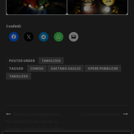
Condividi:
POSTED UNDER
TANOLIZED
TAGGED
COMISO
GAETANO GAGLIO
OPERE PUBBLICHE
TANOLIZED
Post
Definizione Agevolata
Coach motivatore
navigation
dei tributi locali anche a
Comiso: presentato ordine