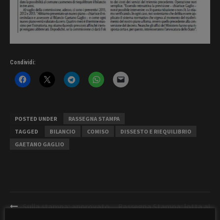
Condividi:
POSTED UNDER
RASSEGNA STAMPA
TAGGED
BILANCIO
COMISO
DISSESTO E RIEQUILIBRIO
GAETANO GAGLIO
Post
Sulla stampa: approvato
Rassegna Stampa: lotta al
navigation
il previsionale 2013
Randagismo