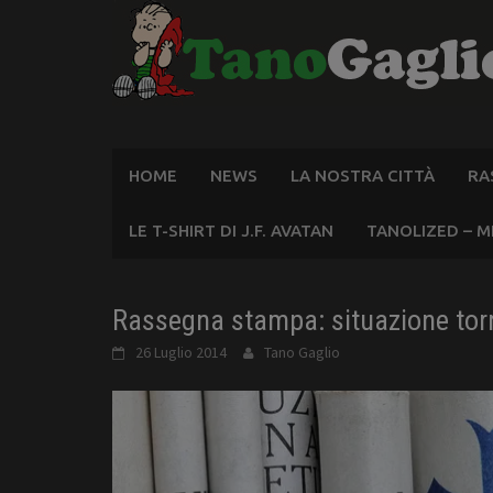
Skip
to
content
HOME
NEWS
LA NOSTRA CITTÀ
RA
LE T-SHIRT DI J.F. AVATAN
TANOLIZED – M
Rassegna stampa: situazione torna
26 Luglio 2014
Tano Gaglio