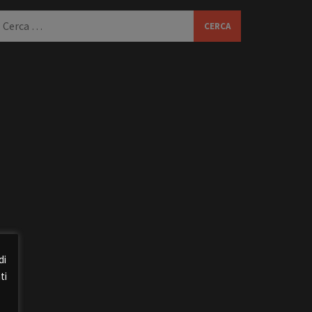
icerca
er:
di
ti