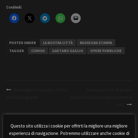
Condividi:
POSTED UNDER
LA NOSTRA CITTÀ
RASSEGNA STAMPA
TAGGED
COMISO
GAETANO GAGLIO
OPERE PUBBLICHE
Post
Rassegna Stampa: lotta
Comunicato stampa
navigation
al Randagismo
concertazione regolamento
IUC
Questo sito utilizza i cookie per offrirti la migliore una migliore
esperienza di navigazione. Potremmo utilizzare anche cookie di