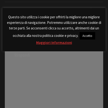
Post
Interrogazione
Interrogazione consiliare sul
navigation
consiliare su accesso
trasferimento al Comune di
Questo sito utilizza i cookie per offrirti la migliore una migliore
autoveicoli al cimitero di
Comiso dell’area ex USAF
esperienza di navigazione. Potremmo utilizzare anche cookie di
Comiso
terze parti. Se acconsenti clicca su accetto, altrimenti dai un
occhiata alla nostra politica cookie e privacy.
Accetto
Maggiori Informazioni
Rispondi