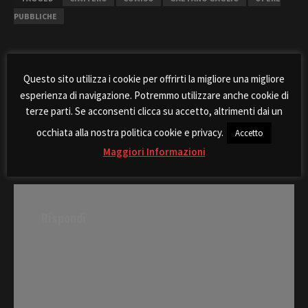
PUBBLICHE
Questo sito utilizza i cookie per offrirti la migliore una migliore
esperienza di navigazione. Potremmo utilizzare anche cookie di
Post
A breve i lavori per il
Buon Natale e Grandioso
terze parti. Se acconsenti clicca su accetto, altrimenti dai un
navigation
ripristino della copertura
2017
occhiata alla nostra politica cookie e privacy.
Accetto
della Piscina del Sole
Maggiori Informazioni
Rispondi