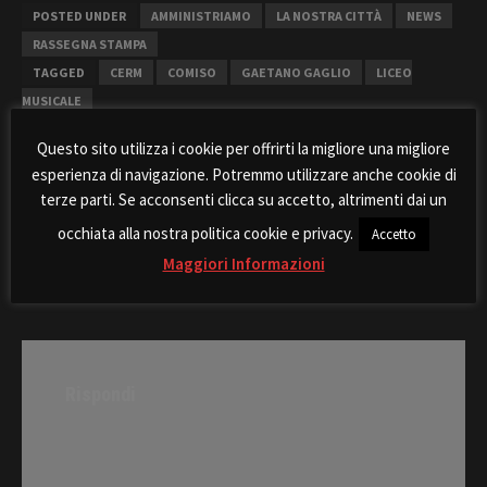
POSTED UNDER
AMMINISTRIAMO
LA NOSTRA CITTÀ
NEWS
RASSEGNA STAMPA
TAGGED
CERM
COMISO
GAETANO GAGLIO
LICEO
MUSICALE
Questo sito utilizza i cookie per offrirti la migliore una migliore
esperienza di navigazione. Potremmo utilizzare anche cookie di
terze parti. Se acconsenti clicca su accetto, altrimenti dai un
Post
occhiata alla nostra politica cookie e privacy.
Accetto
Approvato Bilancio di
Tesseramento in chiusura,
navigation
previsione 2016
direzione alle porte
Maggiori Informazioni
Rispondi