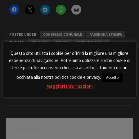
POSTED UNDER
CONSIGLIO COMUNALE
RASSEGNA STAMPA
TAGGED
BILANCIO
COMISO
GAETANO GAGLIO
Questo sito utilizza i cookie per offrirti la migliore una migliore
esperienza di navigazione. Potremmo utilizzare anche cookie di
terze parti. Se acconsenti clicca su accetto, altrimenti dai un
occhiata alla nostra politica cookie e privacy.
Accetto
Post
Rinviata di un giorno
Primi provvedimenti
Maggiori Informazioni
navigation
approvazione bilanci
nell’interesse delle imprese
creditrici dell’Ente
Rispondi