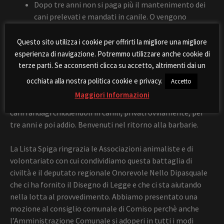
Dopo tre anni non si paga più il mantenimento dei
cani prelevati e mandati in canile. O vengono
adottati o meglio che imparino a vivere senza
mangiare e bere.
Questo sito utilizza i cookie per offrirti la migliore una migliore
In caso di cani aggressivi viene eliminato il recupero
esperienza di navigazione. Potremmo utilizzare anche cookie di
comportamentale. Il cane sarà detenuto in canile
terze parti. Se acconsenti clicca su accetto, altrimenti dai un
fino alla morte.
occhiata alla nostra politica cookie e privacy.
Accetto
Maggiori Informazioni
Un disegno di legge chiaramente che mira ad ELIMINARE i
cani randagi chiudendoli in canili, privati ovviamente, per
tre anni e poi addio. Benvenuti nel ritorno alla barbarie.
La Lista Spiga ringrazia le Associazioni animaliste e di
volontariato con cui condividiamo questa battaglia di
civiltà e il deputato regionale Onorevole Nello Dipasquale
che ci ha fornito il Disegno di Legge e che ci sta aiutando
nella lotta al provvedimento. Abbiamo presentato una
mozione al consiglio comunale di Comiso perchè anche
l’Amministrazione Comunale si adoperi in tutti i modi