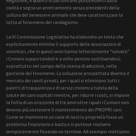
Regionale, è quanto di più lontano possa esserci dalla
civiltà e segna un arretramento senza precedenti della
cultura del benessere animale che deve caratterizzare la
lotta al fenomeno del randagismo.
La VI Commissione Legislativa ha elaborato un testo che
esplicitamente elimina il supporto delle associazioni di
volontari, che in questi anni hanno letteralmente “salvato”
i Comuni supportandoli e a volte persino sostituendosi,
soprattutto nel campo della ricerca di adozioni, nella
gestione del fenomeno. La soluzione prospettata diventa il
mercato dei canili privati, per i quali si eliminano tutti i
paletti di trasparenza e di servizi minimi a tutela della
salute dei cani ospitati mentre, per ridurre i costi, si impone
la follia di un orizzonte di tre anni oltre i quali i Comuni non
devono più sostenere il mantenimento dei PROPRI cani.
Come se mantenere un cane di nostra proprietà fosse un
problema finanziario e basta e si potesse risolvere
semplicemente fissando un termine. Ad esempio mettiamo