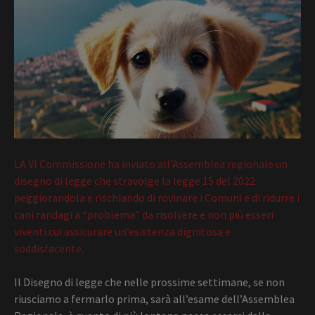
LA VI Commissione ha inviato all’Assemblea regionale un
disegno di legge che stravolge la legge 15 del 2022
peggiorandola e rischiando di rovinare i Comuni e di ridurre i
cani randagi a “problema” da risolvere e non più esseri
viventi cui assicurare un’esistenza dignitosa e
soddisfacente.
Il Disegno di legge che nelle prossime settimane, se non
riusciamo a fermarlo prima, sarà all’esame dell’Assemblea