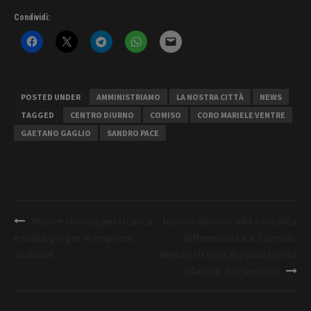
Condividi:
POSTED UNDER
AMMINISTRIAMO
LA NOSTRA CITTÀ
NEWS
TAGGED
CENTRO DIURNO
COMISO
CORO MARIELE VENTRE
GAETANO GAGLIO
SANDRO PACE
Post
Nuove risorse per ricerca
Nuovo slancio alla raccolta
navigation
e sviluppo per le imprese
differenziata a Comiso.
siciliane
Niente ritorni al passato ma
rilancio del servizio