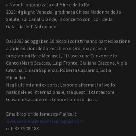
a Napoli, organizzata dal Miur e dalla Rai.
2016: 4 giugno Venezia, gradinata Chiesa Madonna della
Salute, sul Canal Grande, in concerto con i cori della
Galassia dell’ Antoniano
Dal 2003 ad oggi ben 10 piccoli coristi hanno partecipazione
a varie edizioni dello Zecchino d’Oro, ma anche a
programmi Rai e Mediaset, Ti Lascio una Canzone e Io
Canto (Mario Scucces, Luigi Fronte, Giuliana Cascone, Viola
Cristina, Chiara Sapienza, Roberta Cassarino, Sofia
Minauda).
Negli ultimi anni ex coristi, si sono affermati a livello
nazionale ed internazionale, tra questi il cantautore
Giovanni Caccamo e il tenore Lorenzo Licitra.
Email: icoloridellamusica@alice.it
www.coromarieleventrediragusa.com
cell.3397009188