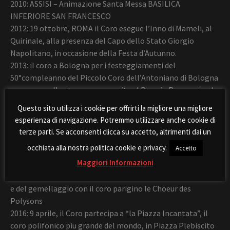
2010: ASSISI – Animazione Santa Messa BASILICA
INFERIORE SAN FRANCESCO
2012: 19 ottobre, ROMA il Coro esegue l’Inno di Mameli, al
Quirinale, alla presenza del Capo dello Stato Giorgio
Napolitano, in occasione della Festa d’Autunno.
2013: il coro a Bologna per i festeggiamenti del
50°compleanno del Piccolo Coro dell’Antoniano di Bologna
e sempre nello stesso anno ospite al Premio Ragusani nel
Mondo si esibisce con We are the world.
Questo sito utilizza i cookie per offrirti la migliore una migliore
2015: 23 maggio, PALERMO il Coro esegue l’Inno di Mameli,
esperienza di navigazione. Potremmo utilizzare anche cookie di
in diretta Raiuno, presso l’aula bunker dell’Ucciardone, alla
terze parti. Se acconsenti clicca su accetto, altrimenti dai un
presenza del Capo dello Stato Sergio Mattarella, in
occhiata alla nostra politica cookie e privacy.
Accetto
occasione della Giornata della Legalità.
Maggiori Informazioni
2015: 14 luglio, Concerto a Parigi presso il Municipio del 20°
arrondissement in occasione della festa nazionale francese
e del gemellaggio con il coro parigino le Choeur des
Polysons
2016: 9 aprile, il Coro partecipa a “la Piazza Incantata”, il
coro polifonico piu grande del mondo, in Piazza Plebiscito