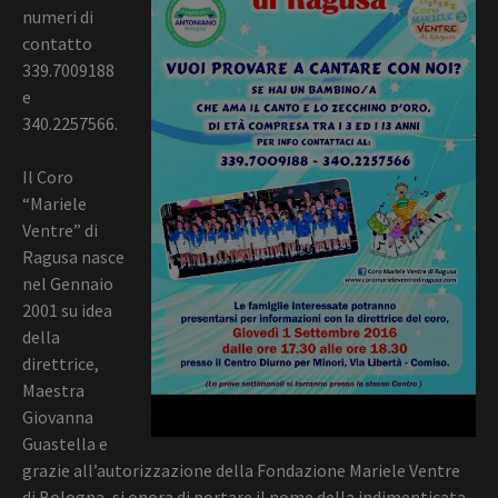
numeri di
contatto
339.7009188
e
340.2257566.
Il Coro
“Mariele
Ventre” di
Ragusa nasce
nel Gennaio
2001 su idea
della
direttrice,
Maestra
Giovanna
Guastella e
grazie all’autorizzazione della Fondazione Mariele Ventre
di Bologna, si onora di portare il nome della indimenticata