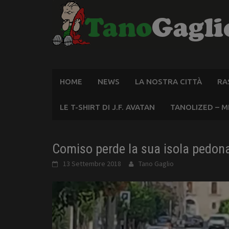
Skip
to
content
HOME
NEWS
LA NOSTRA CITTÀ
RA
LE T-SHIRT DI J.F. AVATAN
TANOLIZED – M
Comiso perde la sua isola pedonal
13 Settembre 2018
Tano Gaglio