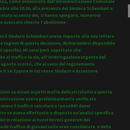
stenza, come annunciato dall’Amministrazione Comunale
R
mbre alle 10.30, alla presenza del Sindaco Schembari e
p
soluta assenza dei, ci hanno spiegato, numerosi
e avessero chiesto l’abolizione.
te il Sindaco Schembari aveva risposto alla mia lettera
e ragioni di questa decisione, dichiarandosi disponibile
ti specifici. Mi sarei però aspettato che
e al traffico la via, all’interrogazione urgente dal
 9 agosto scorso, che ai sensi del regolamento
o il 14. Eppure in tal senso Sindaco e Assessore
ioni su alcuni aspetti molto delicati relativi a questa
amministrazione aveva preliminarmente verificato
ere il traffico veicolare e i possibili danni
tto se aveva effettuato o disposto un’analisi specifica
dini in relazione ai nuovi incroci generati dal
de traffico di giovani nelle aree considerate e della