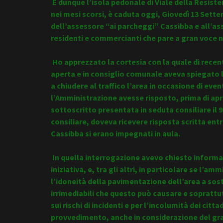
E dunque l’isola pedonale di Viale della Resi
nei mesi scorsi, è caduta oggi, Giovedì 13 Sette
dell’assessore “ai parcheggi” Cassibba e all’as
residenti e commercianti che pare a gran voce n
Ho apprezzato la cortesia con la quale di recen
aperta e in consiglio comunale aveva spiegato l
a chiudere al traffico l’area in occasione di even
l’Amministrazione avesse risposto, prima di aprir
sottoscritto presentata in seduta consiliare il
consiliare, doveva ricevere risposta scritta entr
Cassibba si erano impegnati in aula.
In quella interrogazione avevo chiesto informaz
iniziativa, e, tra gli altri, in particolare se l’
l’idoneità della pavimentazione dell’area a sosten
irrimediabili che questo può causare e soprattu
sui rischi di incidenti e per l’incolumità dei citta
provvedimento, anche in considerazione del gran