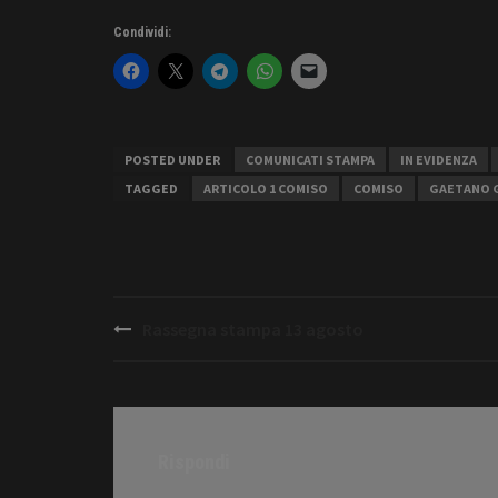
Condividi:
POSTED UNDER
COMUNICATI STAMPA
IN EVIDENZA
TAGGED
ARTICOLO 1 COMISO
COMISO
GAETANO 
Post
Rassegna stampa 13 agosto
navigation
Rispondi