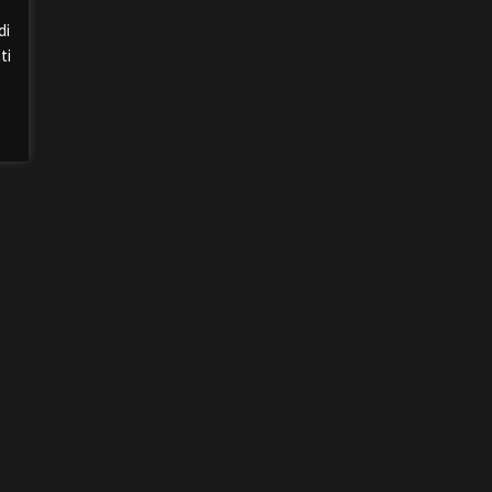
di
ti