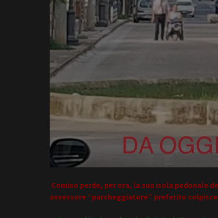
Comiso perde, per ora, la sua isola pedonale del
assessore “parcheggiatore” preferito colpisce