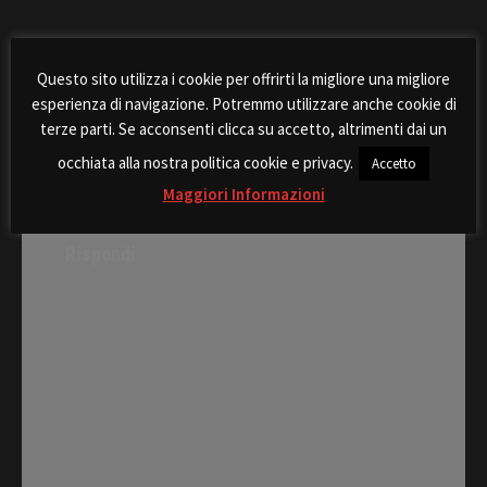
Post
Rassegna Stampa 20 dic
Rassegna stampa: la
Questo sito utilizza i cookie per offrirti la migliore una migliore
navigation
2018: giunta in stato
situazione dell’aeroporto
esperienza di navigazione. Potremmo utilizzare anche cookie di
confusionale
terze parti. Se acconsenti clicca su accetto, altrimenti dai un
occhiata alla nostra politica cookie e privacy.
Accetto
Maggiori Informazioni
Rispondi