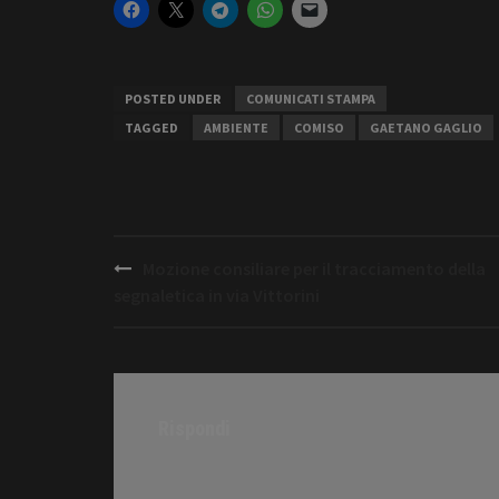
POSTED UNDER
COMUNICATI STAMPA
TAGGED
AMBIENTE
COMISO
GAETANO GAGLIO
Post
Mozione consiliare per il tracciamento della
navigation
segnaletica in via Vittorini
Rispondi