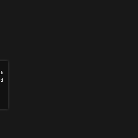
di
ti