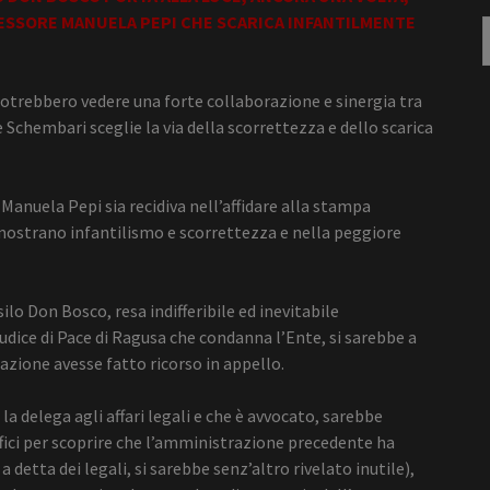
SESSORE MANUELA PEPI CHE SCARICA INFANTILMENTE
R
p
potrebbero vedere una forte collaborazione e sinergia tra
chembari sceglie la via della scorrettezza e dello scarica
Manuela Pepi sia recidiva nell’affidare alla stampa
dimostrano infantilismo e scorrettezza e nella peggiore
ilo Don Bosco, resa indifferibile ed inevitabile
udice di Pace di Ragusa che condanna l’Ente, si sarebbe a
azione avesse fatto ricorso in appello.
a delega agli affari legali e che è avvocato, sarebbe
ffici per scoprire che l’amministrazione precedente ha
a detta dei legali, si sarebbe senz’altro rivelato inutile),