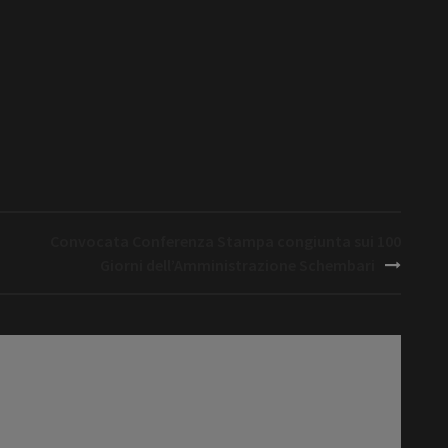
Convocata Conferenza Stampa congiunta sui 100
Giorni dell’Amministrazione Schembari