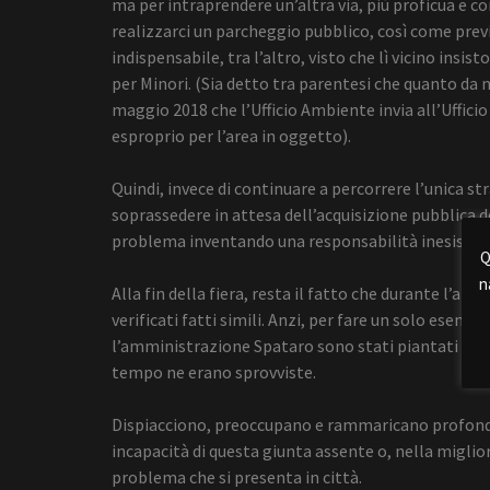
ma per intraprendere un’altra via, più proficua e co
realizzarci un parcheggio pubblico, così come prev
indispensabile, tra l’altro, visto che lì vicino insis
per Minori. (Sia detto tra parentesi che quanto d
maggio 2018 che l’Ufficio Ambiente invia all’Ufficio
esproprio per l’area in oggetto).
Quindi, invece di continuare a percorrere l’unica s
soprassedere in attesa dell’acquisizione pubblica de
problema inventando una responsabilità inesistente
Q
n
Alla fin della fiera, resta il fatto che durante l’
verificati fatti simili. Anzi, per fare un solo esemp
l’amministrazione Spataro sono stati piantati in ci
tempo ne erano sprovviste.
Dispiacciono, preoccupano e rammaricano profonda
incapacità di questa giunta assente o, nella migliore
problema che si presenta in città.