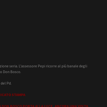
ne seria. L’assessore Pepi ricorre al più banale degli
silo Don Bosco.
 del Pd.
ICATO STAMPA
LO DON BOSCO PORTA ALLA LUCE, ANCORA UNA VOLTA,