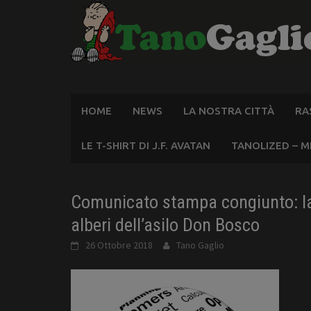
Skip
to
content
HOME
NEWS
LA NOSTRA CITTÀ
RA
LE T-SHIRT DI J.F. AVATAN
TANOLIZED – M
Comunicato stampa congiunto: la
alberi dell’asilo Don Bosco
26 Ottobre 2018
Tano Gaglio