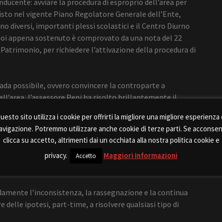
nducente: avviare la procedura di esproprio dell’area per
isto nel vigente Piano Regolatore Generale dell’Ente,
tono diversi, importanti plessi scolastici e il Centro Diurno
a noi appena sostenuto è comprovato da una nota del 22
 Patrimonio, per richiedere l’attivazione della procedura di
trada possibile, ovvero convincere la controparte a
ll’area, l’assessore Pepi ha risolto brillantemente il
 di chi l’ha preceduta.
uesto sito utilizza i cookie per offrirti la migliore una migliore esperienza 
avigazione. Potremmo utilizzare anche cookie di terze parti. Se acconsen
amministrazione Spataro mai, e sottolineiamo mai, si sono
clicca su accetto, altrimenti dai un occhiata alla nostra politica cookie e
io, con l’aiuto e la collaborazione delle scolaresche, sotto
privacy.
Maggiori Informazioni
ttà oltre 100 (cento) alberi in quelle aiuole che da troppo
Accetto
mente l’inconsistenza, la rassegnazione e la continua
 delle ipotesi, part-time, a risolvere qualsiasi tipo di