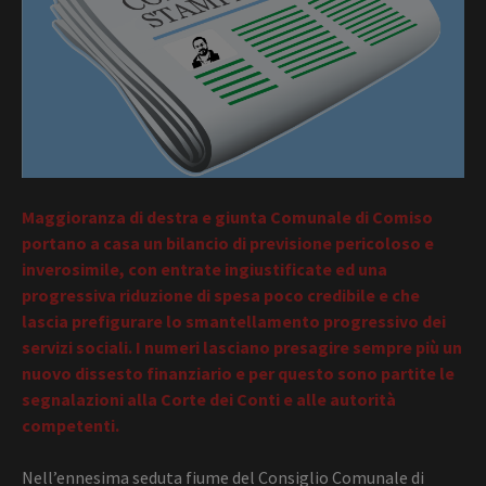
Maggioranza di destra e giunta Comunale di Comiso
portano a casa un bilancio di previsione pericoloso e
inverosimile, con entrate ingiustificate ed una
progressiva riduzione di spesa poco credibile e che
lascia prefigurare lo smantellamento progressivo dei
servizi sociali. I numeri lasciano presagire sempre più un
nuovo dissesto finanziario e per questo sono partite le
segnalazioni alla Corte dei Conti e alle autorità
competenti.
Nell’ennesima seduta fiume del Consiglio Comunale di