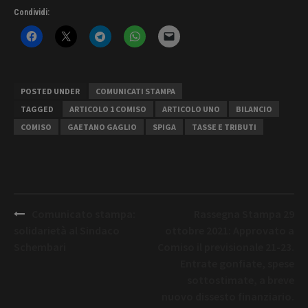
Condividi:
POSTED UNDER
COMUNICATI STAMPA
TAGGED
ARTICOLO 1 COMISO
ARTICOLO UNO
BILANCIO
COMISO
GAETANO GAGLIO
SPIGA
TASSE E TRIBUTI
Post
Comunicato stampa:
Rassegna Stampa 29
navigation
solidarietà al Sindaco
ottobre 2021: Approvato a
Schembari
Comiso il previsionale 21-23.
Entrate gonfiate, spese
sottostimate, a breve
nuovo dissesto finanziario.