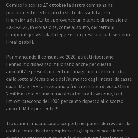
Comiso lo scorso 27 ottobre la destra comisana ha
praticamente certificato lo stato di assoluta crisi
finanziaria dell’Ente approvando un bilancio di previsione
2021-2023, in violazione, come al solito, dei termini
temporali previsti dalla legge e con previsioni palesemente
irrealizzabili.
Pur mancando il consuntivo 2020, gli atti riportano
l’ennesimo disavanzo milionario anche per questa
annualità e presentano entrate magicamente in crescita:
dalla lotta all’evasione e dall’aumento degli incassi da tasse
quali IMU e TARI arriveranno più di tre milioni di euro. Oltre
2 milioni solo da una miracolosa lotta all’evasione, i cui
introiti crescono del 1000 per cento rispetto allo scorso
anno. Il Mille per cento!!!!
Tra svarioni macroscopici scoperti nel parere dei revisori dei
conti e tentativi di arrampicarsi sugli specchi non siamo
riusciti ad ottenere in consiglio alcuna giustificazione sulla