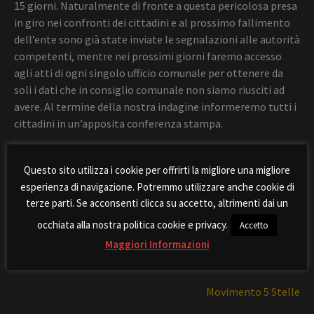
15 giorni. Naturalmente di fronte a questa pericolosa presa
in giro nei confronti dei cittadini e al prossimo fallimento
dell’ente sono già state inviate le segnalazioni alle autorità
competenti, mentre nei prossimi giorni faremo accesso
agli atti di ogni singolo ufficio comunale per ottenere da
soli i dati che in consiglio comunale non siamo riusciti ad
avere. Al termine della nostra indagine informeremo tutti i
cittadini in un’apposita conferenza stampa.
Comiso, 29 Ottobre 2021.
Questo sito utilizza i cookie per offrirti la migliore una migliore
esperienza di navigazione. Potremmo utilizzare anche cookie di
I Gruppi Consiliari
terze parti. Se acconsenti clicca su accetto, altrimenti dai un
Lista Spiga
occhiata alla nostra politica cookie e privacy.
Accetto
Maggiori Informazioni
Partito Democratico
Movimento 5 Stelle