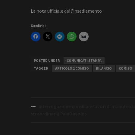
La nota ufficiale dell’insediamento
Condividi:
POSTED UNDER
COMUNICATI STAMPA
TAGGED
ARTICOLO 1 COMISO
BILANCIO
COMISO
Post
Interrogazione consiliare lavori di manutenz
navigation
straordinaria PalaDavolos