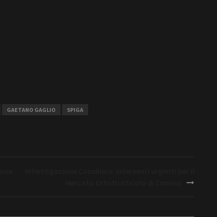
GAETANO GAGLIO
SPIGA
ione
Interrogazione Consiliare: Interventi urgenti per il
Mercato Ortofrutticolo di Comiso