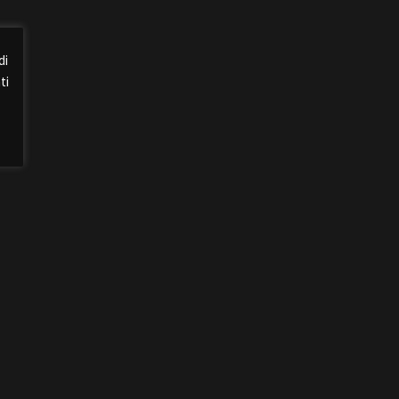
di
ti