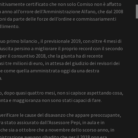
initivamente certificato che non solo Comiso non è affatto
R
n anno all’orrore dell’Amministrazione Alfano, che dal 2008
p
zioni da parte delle forze dell’ordine e commissariamenti
allimento.
o primo bilancio , il previsionale 2019, con oltre 4 mesi di
uscita persino a migliorare il proprio record con il secondo
er il consuntivo 2018, che la giunta ha di recente
tre milioni di euro, in attesa del giudizio dei revisori dei
e come quella amministrata oggi da una destra
a.
o, dopo quasi quattro mesi, non si capisce aspettando cosa,
unta e maggioranza non sono stati capaci di fare.
 verificare le cause del disavanzo che appare preoccupante,
ra stato assicurato dall’Assessore Pepi, in aula e in
o che sia a ottobre che a novembre dello scorso anno, in
nistrazione avevano ribadito che per il 2018 non era