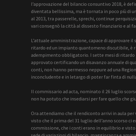
l’approvazione del bilancio consuntivo 2018, è def
diventata bellissima, ma è tornata in poco più di u
al 2013, tra passerelle, sprechi, continue perquisi
vari consegnò la città al dissesto finanziario e al f
L’attuale amministrazione, capace di approvare il su
ritardo ed un impianto quantomeno discutibile, è ri
adempimento obbligatorio. I sette mesi di ritardo p
approvato certificando un disavanzo annuale di quasi 
conti, non hanno permesso neppure ad una Region
inconcludente e in letargo di poter far finta di null
Il commissario ad acta, nominato il 26 luglio scors
non ha potuto che insediarsi per fare quello che gi
Ora attendiamo che il rendiconto arrivi in aula per
visto che il prima del 31 luglio dell’anno scorso ci e
commissione, che i conti erano in equilibrio e vist
sede di variazioni di bilancio, maggioranza e ammi